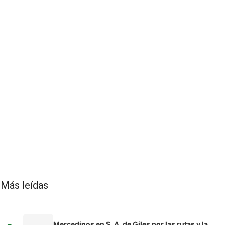
Más leídas
Mercedinos en S. A. de Giles por las rutas y la