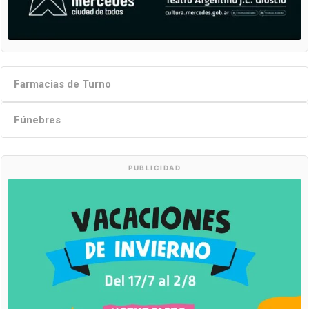
Farmacias de Turno
Fúnebres
PUBLICIDAD