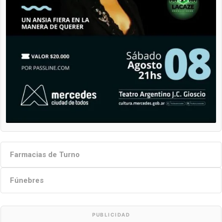
Farmacias de Turno
Fúnebres
PUBLICIDAD