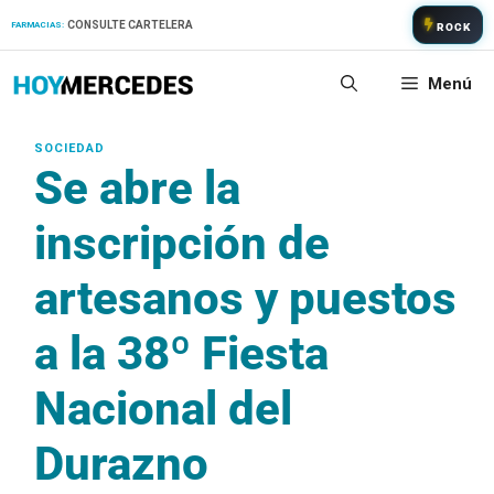
Saltar
CONSULTE CARTELERA
FARMACIAS:
ROCK
al
contenido
Menú
Se abre la
inscripción de
artesanos y puestos
a la 38º Fiesta
Nacional del
Durazno