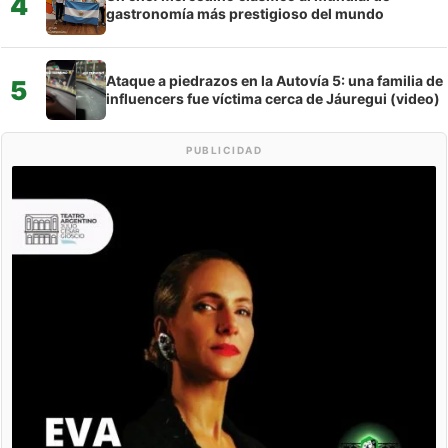
4
gastronomía más prestigioso del mundo
Ataque a piedrazos en la Autovía 5: una familia de
5
influencers fue víctima cerca de Jáuregui (video)
PUBLICIDAD