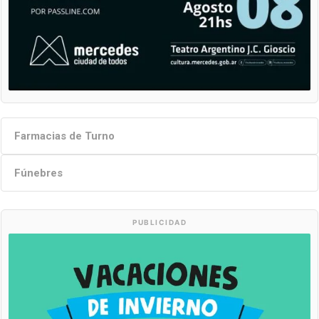
Farmacias de Turno
Fúnebres
PUBLICIDAD