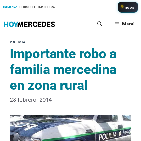
Saltar
CONSULTE CARTELERA
FARMACIAS:
ROCK
al
contenido
Menú
Importante robo a
familia mercedina
en zona rural
28 febrero, 2014