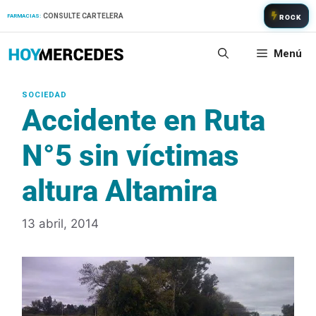
Saltar
CONSULTE CARTELERA
FARMACIAS:
ROCK
al
contenido
Menú
Accidente en Ruta
N°5 sin víctimas
altura Altamira
13 abril, 2014