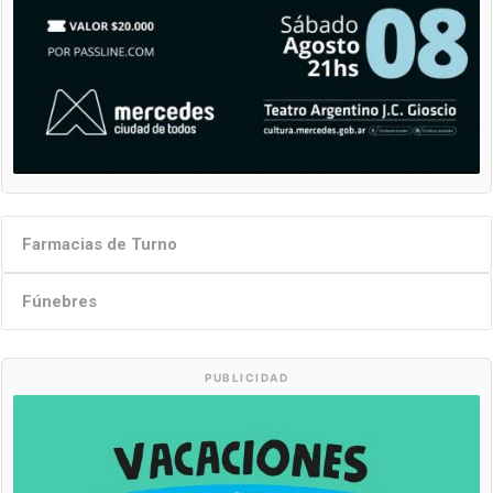
Farmacias de Turno
Fúnebres
PUBLICIDAD