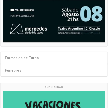
Farmacias de Turno
Fúnebres
PUBLICIDAD