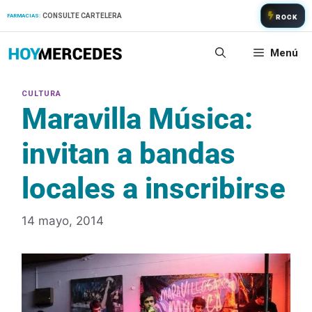
Saltar
CONSULTE CARTELERA
FARMACIAS:
ROCK
al
contenido
Menú
Maravilla Música:
invitan a bandas
locales a inscribirse
14 mayo, 2014