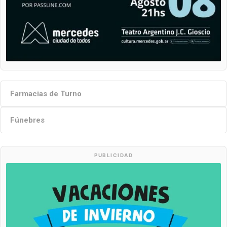
Farmacias de Turno
Fúnebres
PUBLICIDAD