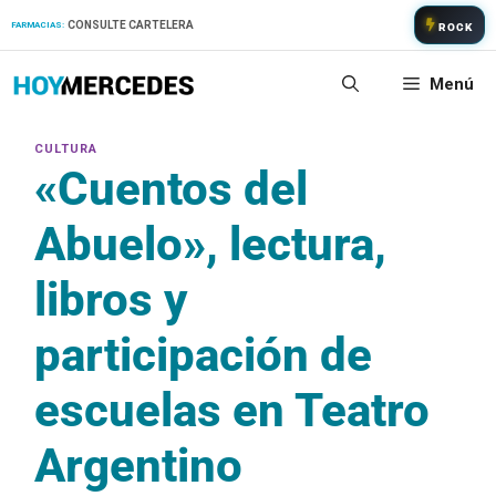
Saltar
CONSULTE CARTELERA
FARMACIAS:
ROCK
al
contenido
Menú
«Cuentos del
Abuelo», lectura,
libros y
participación de
escuelas en Teatro
Argentino