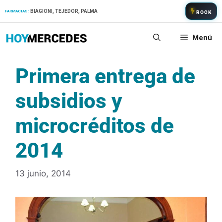
Saltar
BIAGIONI, TEJEDOR, PALMA
FARMACIAS:
ROCK
al
contenido
Menú
Primera entrega de
subsidios y
microcréditos de
2014
13 junio, 2014