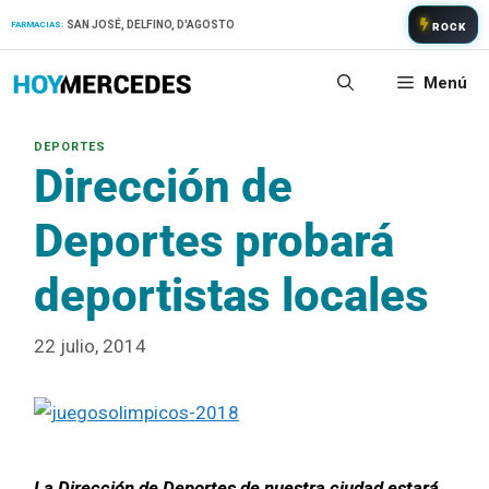
Saltar
SAN JOSÉ, DELFINO, D'AGOSTO
FARMACIAS:
ROCK
al
contenido
Menú
Dirección de
Deportes probará
deportistas locales
22 julio, 2014
La Dirección de Deportes de nuestra ciudad estará