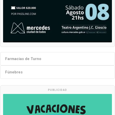
Farmacias de Turno
Fúnebres
PUBLICIDAD