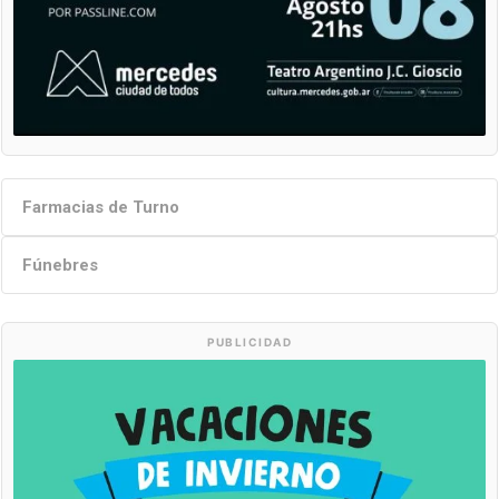
Farmacias de Turno
Fúnebres
PUBLICIDAD