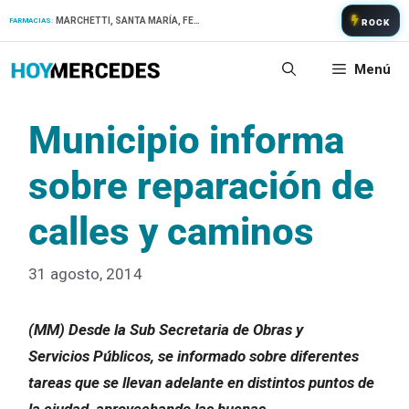
Saltar
MARCHETTI, SANTA MARÍA, FERNANDEZ
FARMACIAS:
ROCK
al
contenido
Menú
Municipio informa
sobre reparación de
calles y caminos
31 agosto, 2014
(MM) Desde la Sub Secretaria de Obras y
Servicios Públicos, se informado sobre diferentes
tareas que se llevan adelante en distintos puntos de
la ciudad, aprovechando las buenas