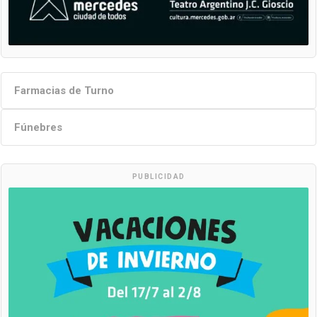
Farmacias de Turno
Fúnebres
PUBLICIDAD