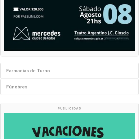
Farmacias de Turno
Fúnebres
PUBLICIDAD