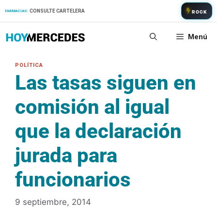
Saltar
CONSULTE CARTELERA
FARMACIAS:
ROCK
al
contenido
Menú
Las tasas siguen en
comisión al igual
que la declaración
jurada para
funcionarios
9 septiembre, 2014