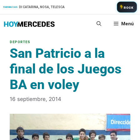
Saltar
DI CATARINA, NOSA, TELESCA
FARMACIAS:
ROCK
al
contenido
Menú
San Patricio a la
final de los Juegos
BA en voley
16 septiembre, 2014