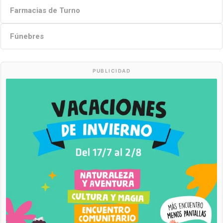
Farmacias de Turno
Fúnebres
PUBLICIDAD