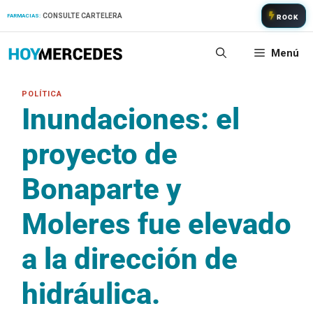
Saltar
CONSULTE CARTELERA
FARMACIAS:
ROCK
al
contenido
Menú
Inundaciones: el
proyecto de
Bonaparte y
Moleres fue elevado
a la dirección de
hidráulica.