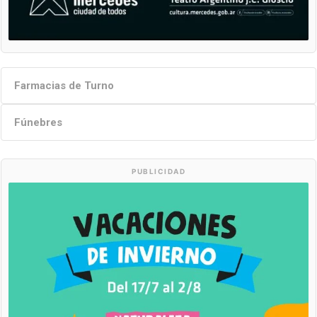
Farmacias de Turno
Fúnebres
PUBLICIDAD