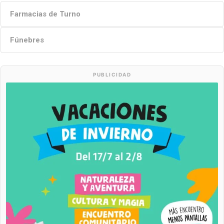
Farmacias de Turno
Fúnebres
PUBLICIDAD