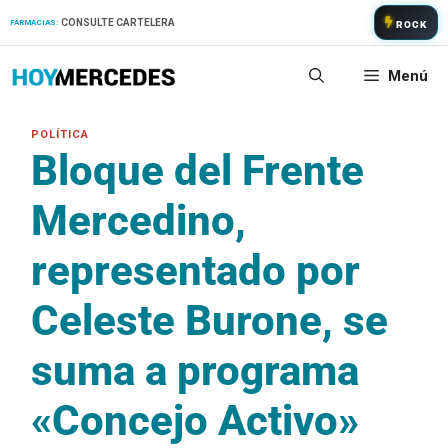
Saltar
CONSULTE CARTELERA
FARMACIAS:
ROCK
al
contenido
Menú
Bloque del Frente
Mercedino,
representado por
Celeste Burone, se
suma a programa
«Concejo Activo»