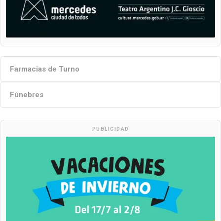
Farmacias de Turno
Fúnebres
PUBLICIDAD