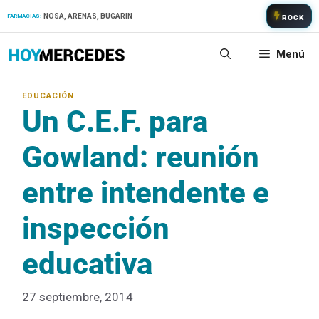
Saltar
NOSA, ARENAS, BUGARIN
FARMACIAS:
ROCK
al
contenido
Menú
Un C.E.F. para
Gowland: reunión
entre intendente e
inspección
educativa
27 septiembre, 2014