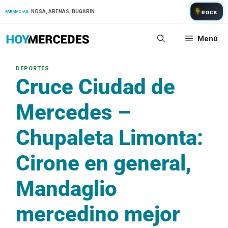
Saltar
NOSA, ARENAS, BUGARIN
FARMACIAS:
ROCK
al
contenido
Menú
Cruce Ciudad de
Mercedes –
Chupaleta Limonta:
Cirone en general,
Mandaglio
mercedino mejor