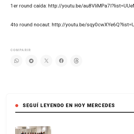
1er round caída: http://youtu.be/au8VliMPa7I?list=
4to round nocaut: http://youtu.be/sqy0cwXYe6Q?li
COMPARIR
SEGUÍ LEYENDO EN HOY MERCEDES