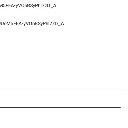
UUeM5FEA-yVOnBSyPhl7zD_A
st=UUeM5FEA-yVOnBSyPhl7zD_A