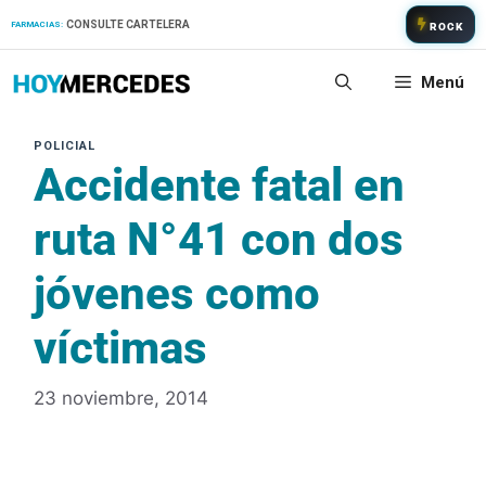
Saltar
CONSULTE CARTELERA
FARMACIAS:
ROCK
al
contenido
Menú
Accidente fatal en
ruta N°41 con dos
jóvenes como
víctimas
23 noviembre, 2014