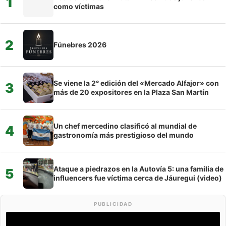
1
como víctimas
2
Fúnebres 2026
Se viene la 2° edición del «Mercado Alfajor» con
3
más de 20 expositores en la Plaza San Martín
Un chef mercedino clasificó al mundial de
4
gastronomía más prestigioso del mundo
Ataque a piedrazos en la Autovía 5: una familia de
5
influencers fue víctima cerca de Jáuregui (video)
PUBLICIDAD