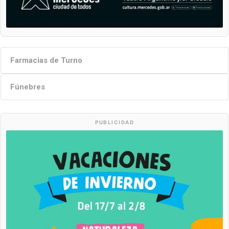
Farmacias de Turno
Fúnebres
PUBLICIDAD