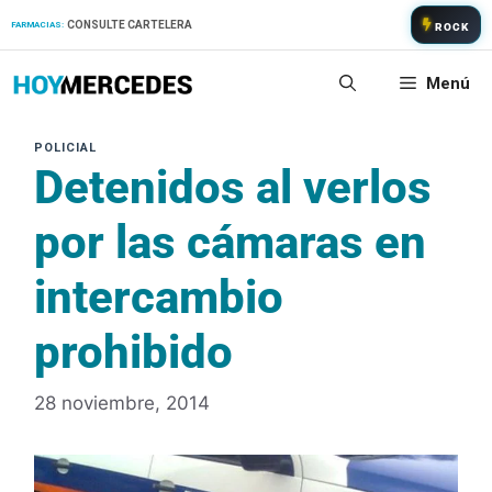
Saltar
CONSULTE CARTELERA
FARMACIAS:
ROCK
al
contenido
Menú
Detenidos al verlos
por las cámaras en
intercambio
prohibido
28 noviembre, 2014