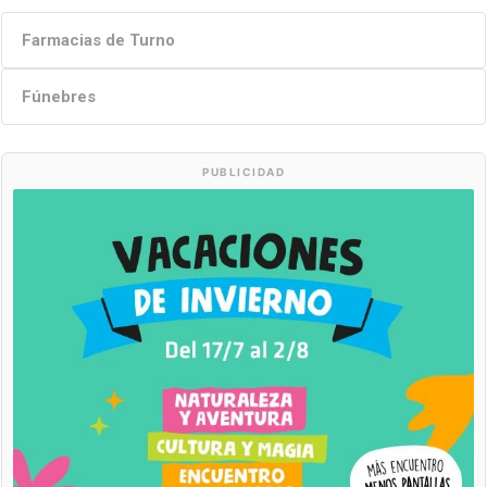
Farmacias de Turno
Fúnebres
PUBLICIDAD