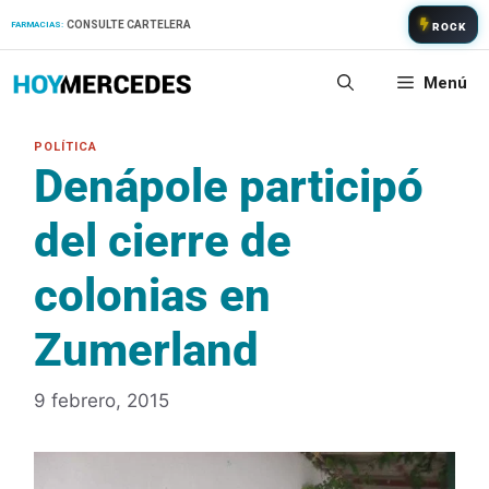
Saltar
CONSULTE CARTELERA
FARMACIAS:
ROCK
al
contenido
Menú
Denápole participó
del cierre de
colonias en
Zumerland
9 febrero, 2015