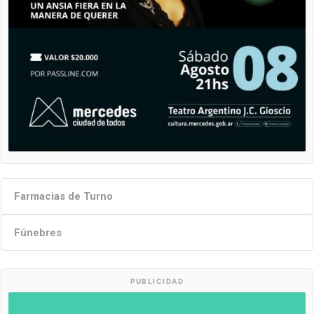
Farmacias de Turno
Fúnebres
PUBLICIDAD