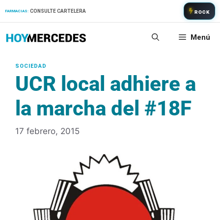
Saltar
CONSULTE CARTELERA
FARMACIAS:
ROCK
al
contenido
Menú
UCR local adhiere a
la marcha del #18F
17 febrero, 2015