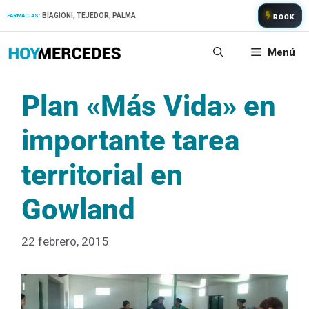
Saltar
BIAGIONI, TEJEDOR, PALMA
FARMACIAS:
ROCK
al
contenido
Menú
Plan «Más Vida» en
importante tarea
territorial en
Gowland
22 febrero, 2015