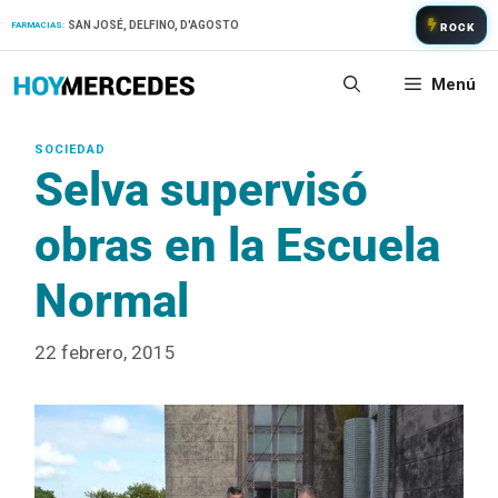
Saltar
SAN JOSÉ, DELFINO, D'AGOSTO
FARMACIAS:
ROCK
al
contenido
Menú
Selva supervisó
obras en la Escuela
Normal
22 febrero, 2015