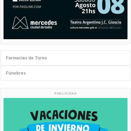
Farmacias de Turno
Fúnebres
PUBLICIDAD