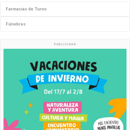
Farmacias de Turno
Fúnebres
PUBLICIDAD