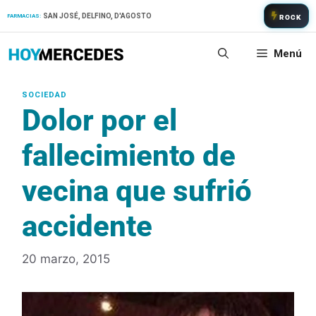
Saltar
SAN JOSÉ, DELFINO, D'AGOSTO
FARMACIAS:
ROCK
al
contenido
Menú
Dolor por el
fallecimiento de
vecina que sufrió
accidente
20 marzo, 2015