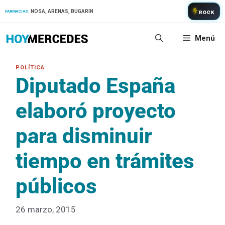
Saltar
NOSA, ARENAS, BUGARIN
FARMACIAS:
ROCK
al
contenido
Menú
Diputado España
elaboró proyecto
para disminuir
tiempo en trámites
públicos
26 marzo, 2015