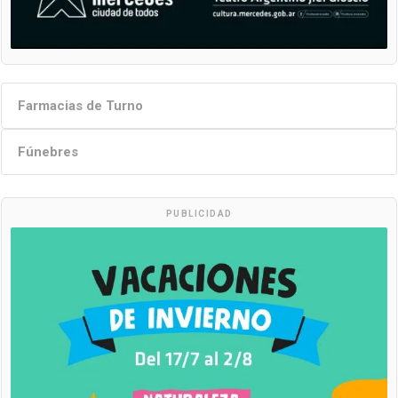
Farmacias de Turno
Fúnebres
PUBLICIDAD