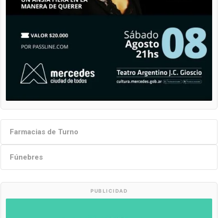
Farmacias de Turno
Fúnebres
PUBLICIDAD