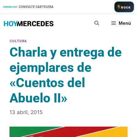
Saltar
CONSULTE CARTELERA
FARMACIAS:
ROCK
al
contenido
Menú
Charla y entrega de
ejemplares de
«Cuentos del
Abuelo II»
13 abril, 2015