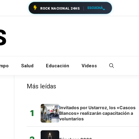
ESCUCHÁ
ROCK NACIONAL 24HS
empo
Salud
Educación
Videos
Más leídas
Invitados por Ustarroz, los «Cascos
1
Blancos» realizarán capacitación a
voluntarios