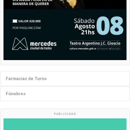
Farmacias de Turno
Fúnebres
PUBLICIDAD