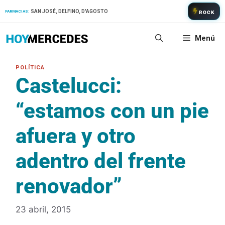
Saltar
SAN JOSÉ, DELFINO, D'AGOSTO
FARMACIAS:
ROCK
al
contenido
Menú
Castelucci:
“estamos con un pie
afuera y otro
adentro del frente
renovador”
23 abril, 2015