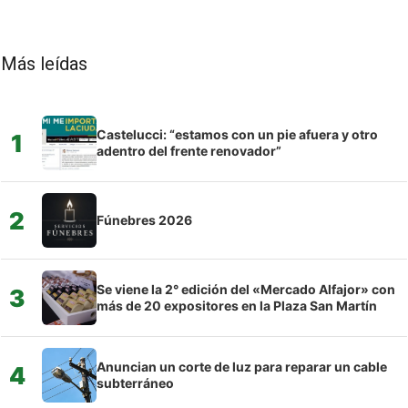
Más leídas
Castelucci: “estamos con un pie afuera y otro
1
adentro del frente renovador”
2
Fúnebres 2026
Se viene la 2° edición del «Mercado Alfajor» con
3
más de 20 expositores en la Plaza San Martín
Anuncian un corte de luz para reparar un cable
4
subterráneo