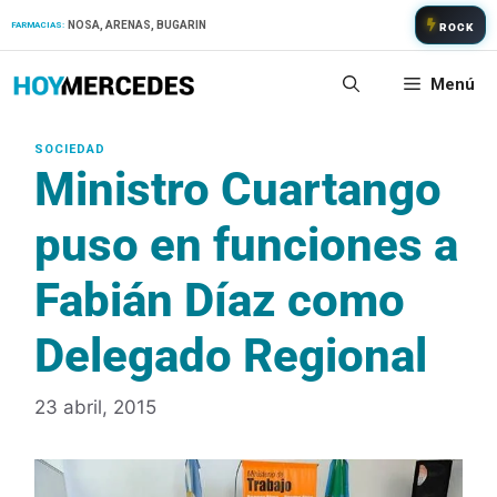
Saltar
NOSA, ARENAS, BUGARIN
FARMACIAS:
ROCK
al
contenido
Menú
Ministro Cuartango
puso en funciones a
Fabián Díaz como
Delegado Regional
23 abril, 2015