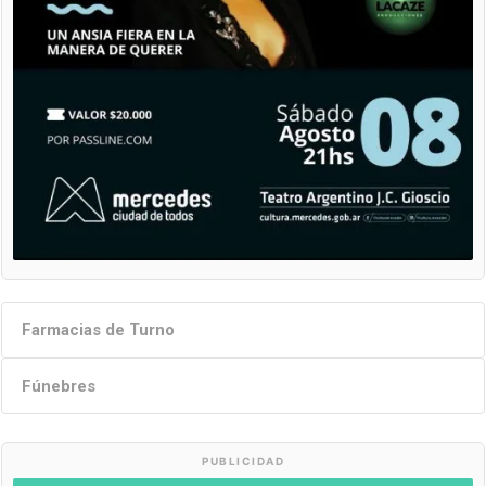
Farmacias de Turno
Fúnebres
PUBLICIDAD