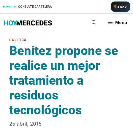
Saltar
CONSULTE CARTELERA
FARMACIAS:
ROCK
al
contenido
Menú
Benitez propone se
realice un mejor
tratamiento a
residuos
tecnológicos
25 abril, 2015