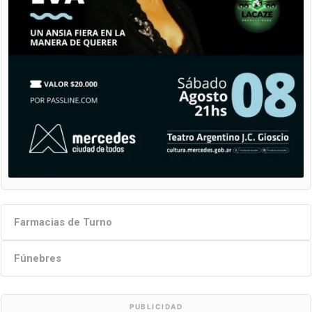
Farmacias de Turno
Fúnebres
PUBLICIDAD