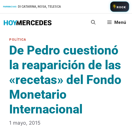
Saltar
DI CATARINA, NOSA, TELESCA
FARMACIAS:
ROCK
al
contenido
Menú
De Pedro cuestionó
la reaparición de las
«recetas» del Fondo
Monetario
Internacional
1 mayo, 2015