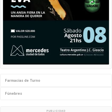
Farmacias de Turno
Fúnebres
PUBLICIDAD