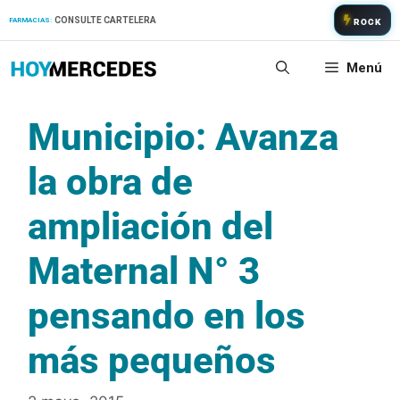
Saltar
CONSULTE CARTELERA
FARMACIAS:
ROCK
al
contenido
Menú
Municipio: Avanza
la obra de
ampliación del
Maternal N° 3
pensando en los
más pequeños