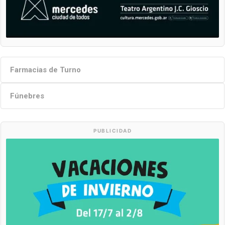
Farmacias de Turno
Fúnebres
PUBLICIDAD