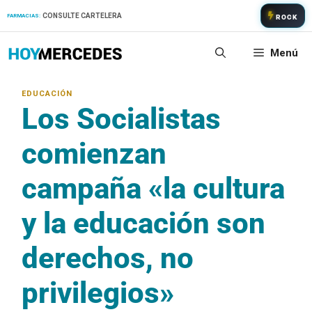
Saltar
CONSULTE CARTELERA
FARMACIAS:
ROCK
al
contenido
Menú
Los Socialistas
comienzan
campaña «la cultura
y la educación son
derechos, no
privilegios»