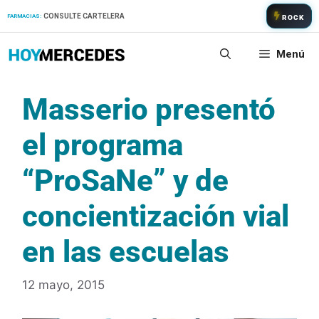
Saltar
CONSULTE CARTELERA
FARMACIAS:
ROCK
al
contenido
Menú
Masserio presentó
el programa
“ProSaNe” y de
concientización vial
en las escuelas
12 mayo, 2015