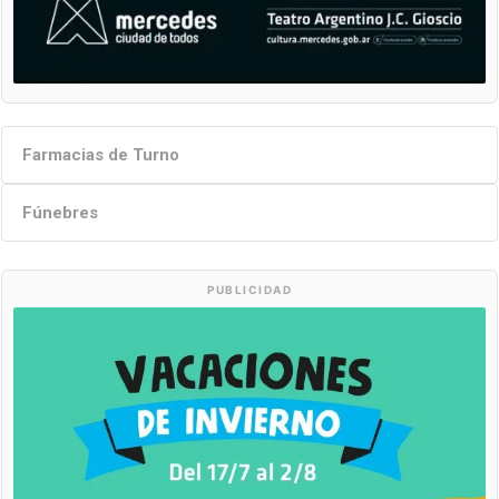
Farmacias de Turno
Fúnebres
PUBLICIDAD