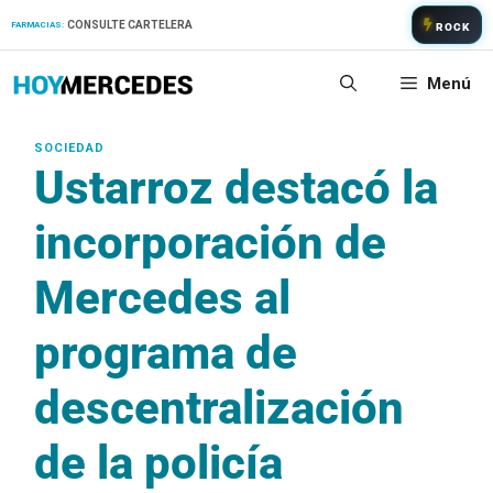
Saltar
CONSULTE CARTELERA
FARMACIAS:
ROCK
al
contenido
Menú
Ustarroz destacó la
incorporación de
Mercedes al
programa de
descentralización
de la policía