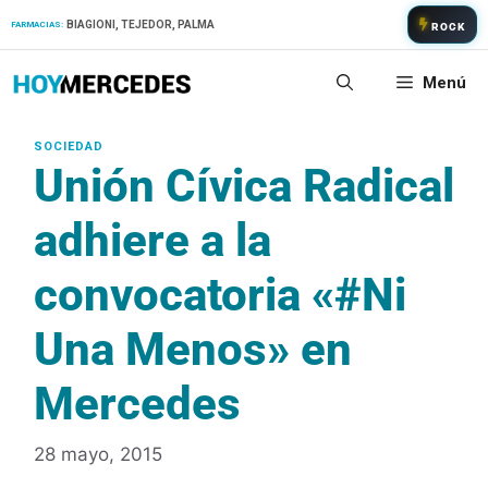
Saltar
BIAGIONI, TEJEDOR, PALMA
FARMACIAS:
ROCK
al
contenido
Menú
Unión Cívica Radical
adhiere a la
convocatoria «#Ni
Una Menos» en
Mercedes
28 mayo, 2015