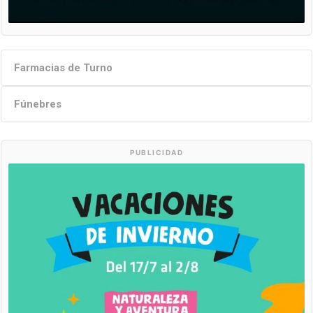
Farmacias de Turno
Fúnebres
PUBLICIDAD