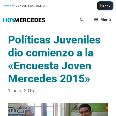
Saltar
CONSULTE CARTELERA
FARMACIAS:
ROCK
al
contenido
Menú
Políticas Juveniles
dio comienzo a la
«Encuesta Joven
Mercedes 2015»
1 junio, 2015