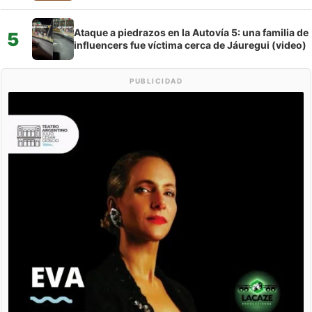
Ataque a piedrazos en la Autovía 5: una familia de
5
influencers fue víctima cerca de Jáuregui (video)
PUBLICIDAD