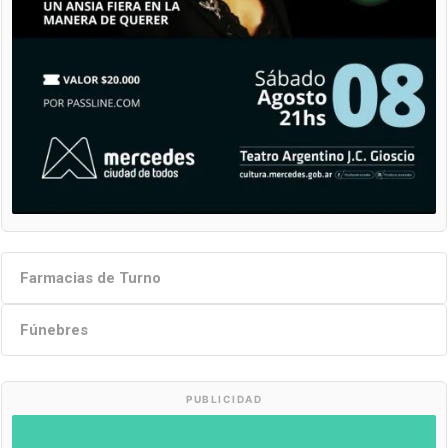
Farmacias de Turno
Fúnebres
PUBLICIDAD