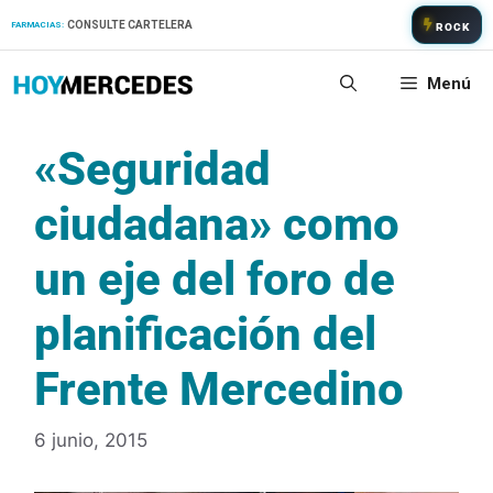
Saltar
CONSULTE CARTELERA
FARMACIAS:
ROCK
al
contenido
Menú
«Seguridad
ciudadana» como
un eje del foro de
planificación del
Frente Mercedino
6 junio, 2015