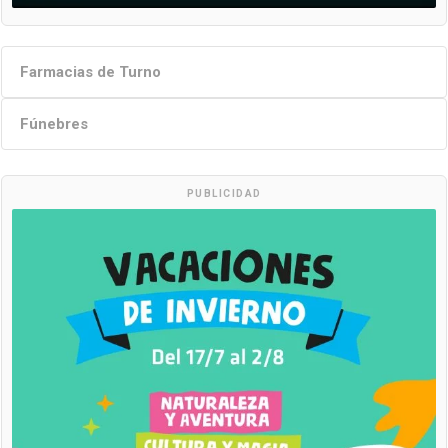
Farmacias de Turno
Fúnebres
PUBLICIDAD