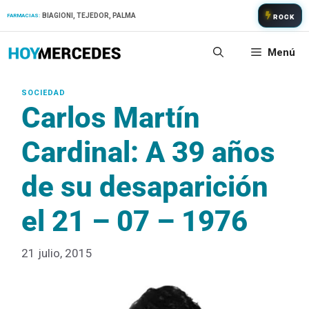
Saltar
BIAGIONI, TEJEDOR, PALMA
FARMACIAS:
ROCK
al
contenido
Menú
Carlos Martín
Cardinal: A 39 años
de su desaparición
el 21 – 07 – 1976
21 julio, 2015