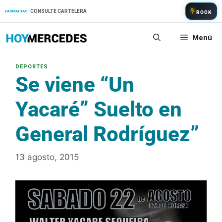
Saltar
CONSULTE CARTELERA
FARMACIAS:
ROCK
al
contenido
Menú
Se viene “Un
Yacaré” Suelto en
General Rodríguez”
13 agosto, 2015