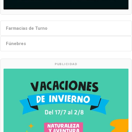
Farmacias de Turno
Fúnebres
PUBLICIDAD