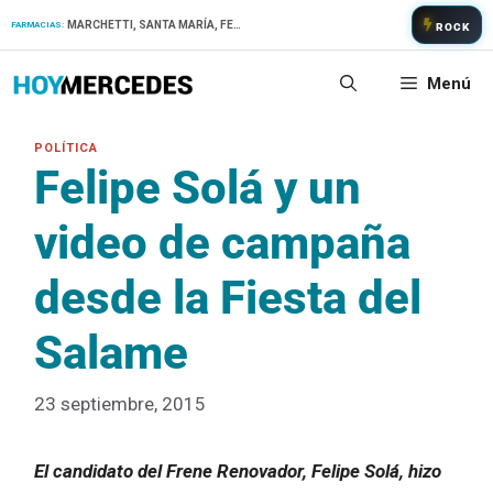
Saltar
MARCHETTI, SANTA MARÍA, FERNANDEZ
FARMACIAS:
ROCK
al
contenido
Menú
Felipe Solá y un
video de campaña
desde la Fiesta del
Salame
23 septiembre, 2015
El candidato del Frene Renovador, Felipe Solá, hizo