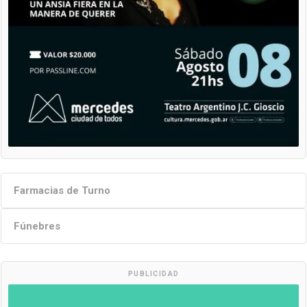
Farmacias de Turno
Fúnebres
PUBLICIDAD