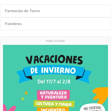
Farmacias de Turno
Fúnebres
PUBLICIDAD