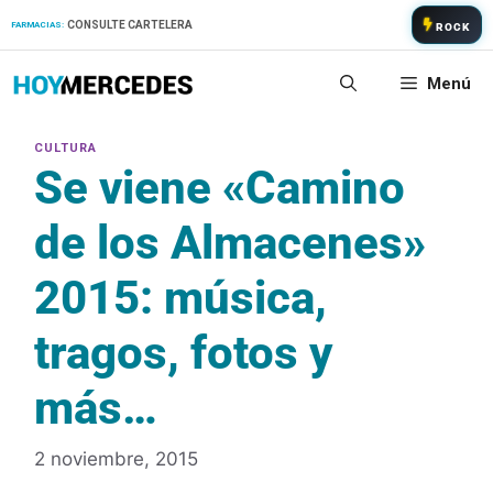
Saltar
CONSULTE CARTELERA
FARMACIAS:
ROCK
al
contenido
Menú
Se viene «Camino
de los Almacenes»
2015: música,
tragos, fotos y
más…
2 noviembre, 2015