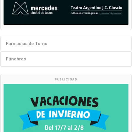
Farmacias de Turno
Fúnebres
PUBLICIDAD