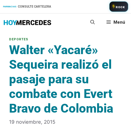
Saltar
CONSULTE CARTELERA
FARMACIAS:
ROCK
al
contenido
Menú
Walter «Yacaré»
Sequeira realizó el
pasaje para su
combate con Evert
Bravo de Colombia
19 noviembre, 2015