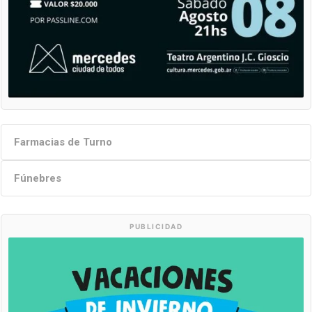
Farmacias de Turno
Fúnebres
PUBLICIDAD