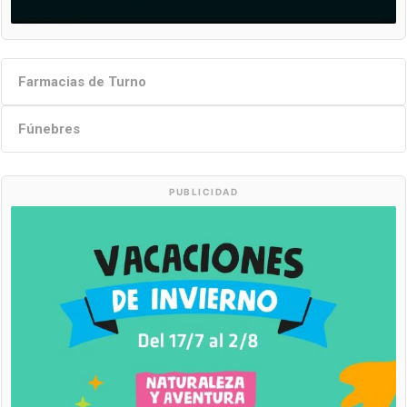
Farmacias de Turno
Fúnebres
PUBLICIDAD