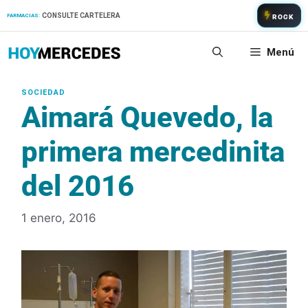
Saltar
CONSULTE CARTELERA
FARMACIAS:
ROCK
al
contenido
Menú
Aimará Quevedo, la
primera mercedinita
del 2016
1 enero, 2016