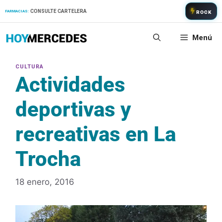
Saltar
CONSULTE CARTELERA
FARMACIAS:
ROCK
al
contenido
Menú
Actividades
deportivas y
recreativas en La
Trocha
18 enero, 2016