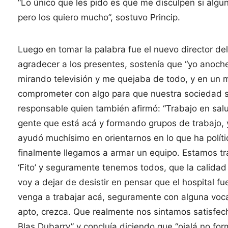
“Lo único que les pido es que me disculpen si alg
pero los quiero mucho”, sostuvo Princip.
Luego en tomar la palabra fue el nuevo director del 
agradecer a los presentes, sostenía que “yo anoc
mirando televisión y me quejaba de todo, y en un 
comprometer con algo para que nuestra sociedad 
responsable quien también afirmó: “Trabajo en sa
gente que está acá y formando grupos de trabajo, 
ayudó muchísimo en orientarnos en lo que ha polít
finalmente llegamos a armar un equipo. Estamos t
‘Fito’ y seguramente tenemos todos, que la calida
voy a dejar de desistir en pensar que el hospital fu
venga a trabajar acá, seguramente con alguna voca
apto, crezca. Que realmente nos sintamos satisfecho
Blas Dubarry” y concluía diciendo que “ojalá no for