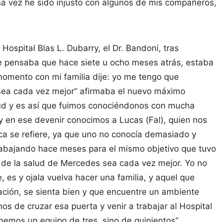
una vez he sido injusto con algunos de mis compañeros,
Hospital Blas L. Dubarry, el Dr. Bandoni, tras
he pensaba que hace siete u ocho meses atrás, estaba
momento con mi familia dije: yo me tengo que
sea cada vez mejor” afirmaba el nuevo máximo
lud y es así que fuimos conociéndonos con mucha
y en ese devenir conocimos a Lucas (Fal), quien nos
ica se refiere, ya que uno no conocía demasiado y
rabajando hace meses para el mismo objetivo que tuvo
d de la salud de Mercedes sea cada vez mejor. Yo no
e, es y ojala vuelva hacer una familia, y aquel que
ción, se sienta bien y que encuentre un ambiente
s de cruzar esa puerta y venir a trabajar al Hospital
memos un equipo de tres, sino de quinientos”.